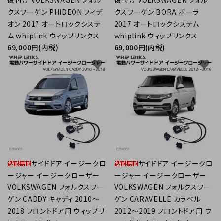
クスワーゲン PHIDEON フィデ
クスワーゲン BORA ボーラ
オン 2017 オートロックシステ
2017 オートロックシステム
ム whiplink ウィップリンクス
whiplink ウィップリンクス
69,000円(内税)
69,000円(内税)
favorite
favorite
サイドドア イージークロ
サイドドア イージークロ
ージャー イージークローザー
ージャー イージークローザー
VOLKSWAGEN フォルクスワー
VOLKSWAGEN フォルクスワー
ゲン CADDY キャディ 2010～
ゲン CARAVELLE カラベル
2018 フロントドア用 ウィップリ
2012～2019 フロントドア用 ウ