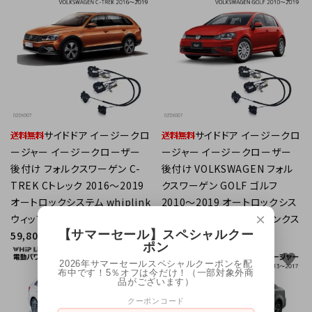
サイドドア イージークロ
サイドドア イージークロ
ージャー イージークローザー
ージャー イージークローザー
後付け フォルクスワーゲン C-
後付け VOLKSWAGEN フォル
TREK Cトレック 2016～2019
クスワーゲン GOLF ゴルフ
オートロックシステム whiplink
2010～2019 オートロックシス
×
ウィップリンクス
テム whiplink ウィップリンクス
【サマーセール】スペシャルクー
59,800円(内税)
59,800円(内税)
ポン
favorite
favorite
2026年サマーセールスペシャルクーポンを配
布中です！5％オフは今だけ！（一部対象外商
品がございます）
クーポンコード