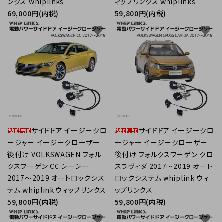
ンクス whiplinks
ィップリンクス whiplinks
69,000円(内税)
59,800円(内税)
favorite
favorite
サイドドア イージークロ
サイドドア イージークロ
ージャー イージークローザー
ージャー イージークローザー
後付け VOLKSWAGEN フォル
後付け フォルクスワーゲン クロ
クスワーゲン CC シーシー
スラヴィダ 2017～2019 オート
2017～2019 オートロックシス
ロックシステム whiplink ウィ
テム whiplink ウィップリンクス
ップリンクス
59,800円(内税)
59,800円(内税)
favorite
favorite