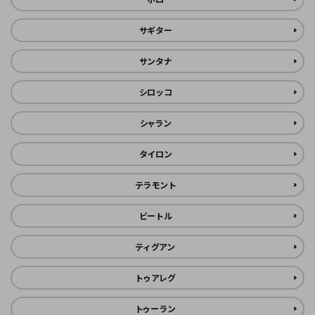
サギター
サンタナ
シロッコ
シャラン
タイロン
テラモント
ビートル
ティグアン
トゥアレグ
トゥーラン