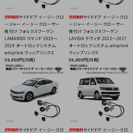
サイドドア イージークロ
サイドドア イージークロ
ージャー イージークローザー
ージャー イージークローザー
後付け フォルクスワーゲン
後付け フォルクスワーゲン
LAMANDO ラマンド 2015～
LAVIDA ラヴィダ 2012～2017
2019 オートロックシステム
オートロックシステム whiplink
whiplink ウィップリンクス
ウィップリンクス
59,800円(内税)
59,800円(内税)
favorite
favorite
サイドドア イージークロ
サイドドア イージークロ