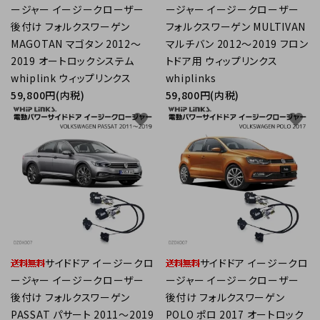
ージャー イージークローザー
ージャー イージークローザー
後付け フォルクスワーゲン
フォルクスワーゲン MULTIVAN
MAGOTAN マゴタン 2012～
マルチバン 2012～2019 フロン
2019 オートロックシステム
トドア用 ウィップリンクス
whiplink ウィップリンクス
whiplinks
59,800円(内税)
59,800円(内税)
favorite
favorite
サイドドア イージークロ
サイドドア イージークロ
ージャー イージークローザー
ージャー イージークローザー
後付け フォルクスワーゲン
後付け フォルクスワーゲン
PASSAT パサート 2011～2019
POLO ポロ 2017 オートロック