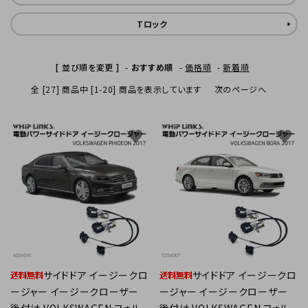
Tロック
[ 並び順を変更 ]
-
おすすめ順
-
価格順
-
新着順
全 [27] 商品中 [1-20] 商品を表示しています
次のページへ
favorite
favorite
サイドドア イージークロ
サイドドア イージークロ
ージャー イージークローザー
ージャー イージークローザー
後付け VOLKSWAGEN フォル
後付け VOLKSWAGEN フォル