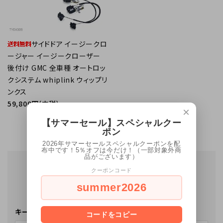
INFORMATIOM
サイドドア イージークロ
ージャー イージークローザー
後付け GMC 全車種 オートロッ
クシステム whiplink ウィップリ
ンクス
59,800円(内税)
×
【サマーセール】スペシャルクー
全1件
ポン
2026年サマーセールスペシャルクーポンを配
布中です！5％オフは今だけ！（一部対象外商
品がございます）
OTHER ITEMS
クーポンコード
summer2026
他の商品を探す
キーワード
コードをコピー