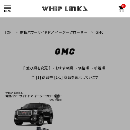
0
shopping_cart
TOP
電動パワーサイドドア イージークローザー
GMC
GMC
whiplinks@heriantasu.com
☎
048-452-8995
[ 並び順を変更 ]
-
おすすめ順
-
価格順
-
新着順
全 [1] 商品中 [1-1] 商品を表示しています
favorite
search
カテゴリーから探す