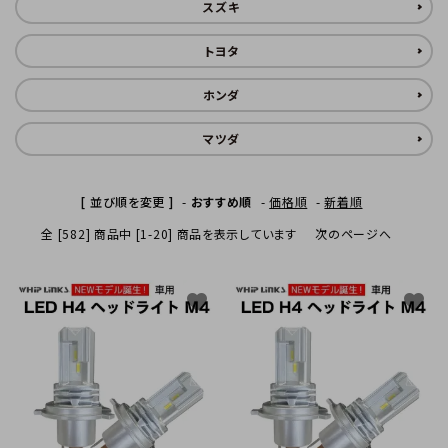
スズキ
INFORMATIOM
トヨタ
ホンダ
マツダ
[ 並び順を変更 ]
-
おすすめ順
-
価格順
-
新着順
全 [582] 商品中 [1-20] 商品を表示しています
次のページへ
favorite
favorite