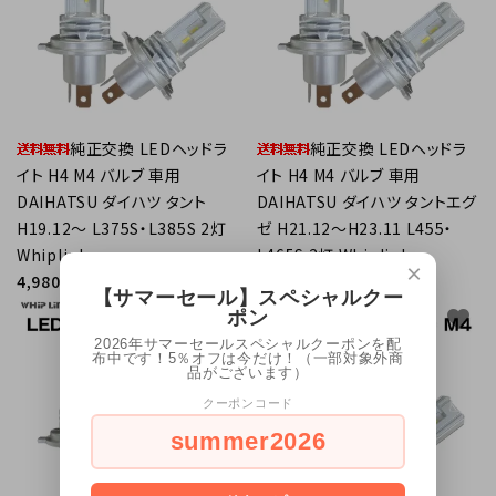
純正交換 LEDヘッドラ
純正交換 LEDヘッドラ
イト H4 M4 バルブ 車用
イト H4 M4 バルブ 車用
DAIHATSU ダイハツ タント
DAIHATSU ダイハツ タントエグ
H19.12～ L375S・L385S 2灯
ゼ H21.12～H23.11 L455・
Whiplinks
L465S 2灯 Whiplinks
×
4,980円(内税)
4,980円(内税)
【サマーセール】スペシャルクー
favorite
favorite
ポン
2026年サマーセールスペシャルクーポンを配
布中です！5％オフは今だけ！（一部対象外商
品がございます）
クーポンコード
summer2026