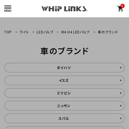
0
shopping_cart
TOP
ライト
LEDバルブ
M4 H4 LEDバルブ
車のブランド
車のブランド
whiplinks@heriantasu.com
☎
048-452-8995
ダイハツ
イスズ
ミツビシ
search
ニッサン
スバル
カテゴリーから探す