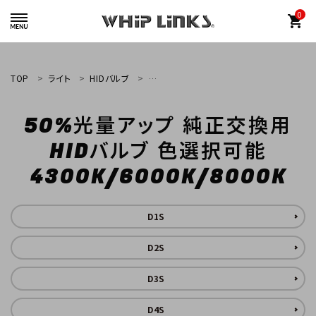
0
shopping_cart
TOP
ライト
HIDバルブ
50%光量アップ 純正交換用 HIDバルブ 色選択可
50%光量アップ 純正交換用
whiplinks@heriantasu.com
HIDバルブ 色選択可能
☎
048-452-8995
4300K/6000K/8000K
D1S
D2S
search
D3S
カテゴリーから探す
D4S