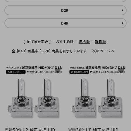
INFORMATIOM
D2R
D4R
[ 並び順を変更 ]
-
おすすめ順
-
価格順
-
新着順
全 [843] 商品中 [1-20] 商品を表示しています
次のページへ
favorite
favorite
光量50％UP 純正交換 HID
光量50％UP 純正交換 HID