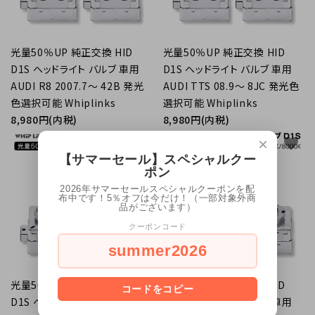
光量50％UP 純正交換 HID
光量50％UP 純正交換 HID
D1S ヘッドライト バルブ 車用
D1S ヘッドライト バルブ 車用
AUDI R8 2007.7～ 42B 発光
AUDI TTS 08.9～ 8JC 発光色
色選択可能 Whiplinks
選択可能 Whiplinks
8,980円(内税)
8,980円(内税)
favorite
×
favorite
【サマーセール】スペシャルクー
ポン
2026年サマーセールスペシャルクーポンを配
布中です！5％オフは今だけ！（一部対象外商
品がございます）
クーポンコード
summer2026
光量50％UP 純正交換 HID
光量50％UP 純正交換 HID
コードをコピー
D1S ヘッドライト バルブ 車用
D1S ヘッドライト バルブ 車用