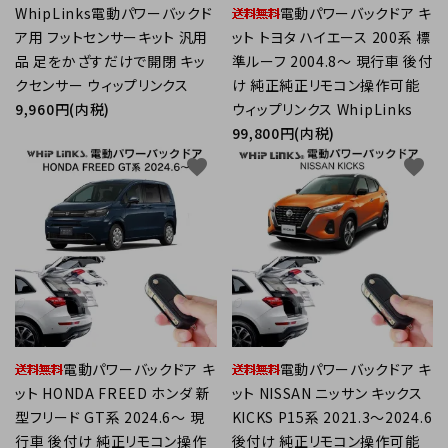
WhipLinks電動パワーバックド
電動パワーバックドア キ
ア用 フットセンサーキット 汎用
ット トヨタ ハイエース 200系 標
品 足をかざすだけで開閉 キッ
準ルーフ 2004.8～ 現行車 後付
クセンサー ウィップリンクス
け 純正純正リモコン操作可能
9,960円(内税)
ウィップリンクス WhipLinks
99,800円(内税)
favorite
favorite
電動パワーバックドア キ
電動パワーバックドア キ
ット HONDA FREED ホンダ 新
ット NISSAN ニッサン キックス
型フリード GT系 2024.6～ 現
KICKS P15系 2021.3～2024.6
行車 後付け 純正リモコン操作
後付け 純正リモコン操作可能