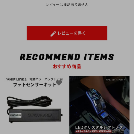
レビューはまだありません
レビューを書く
create
RECOMMEND ITEMS
おすすめ商品
favorite
favorite