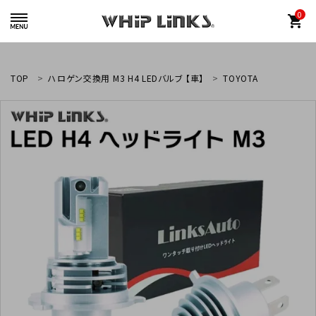
0
shopping_cart
TOP
ハロゲン交換用 M3 H4 LEDバルブ 【車】
TOYOTA
whiplinks@heriantasu.com
☎
048-452-8995
search
カテゴリーから探す