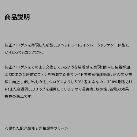
商品説明
純正ハロゲンを再現した新型LEDヘッドライト。インバータ＆ファン一体型だ
からとってもコンパクト。
純正ハロゲンをそのまま交換しているような装着感を実現！簡単に装着が加
工！本体の台座前にファンを搭載する事でライト内排気循環効率、耐久性が抜
群に向上しました。しかも、ハロゲンよりも５０％省エネなのに300％明るさＵ
Ｐ！また高品質LEDチップを採用していますので長寿命、放熱性、省電力効果
抜群の逸品です。
＜優れた配光性能＆光軸調整フリー＞