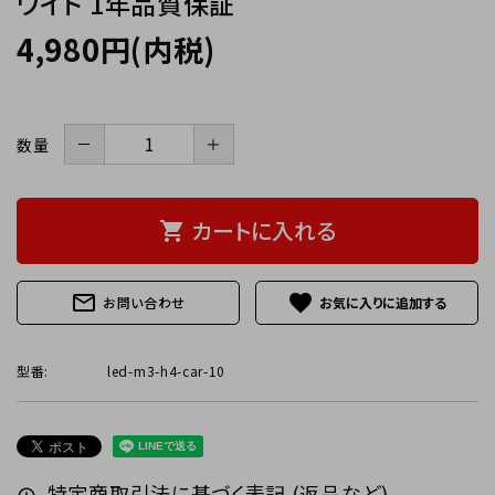
ワイト 1年品質保証
4,980円(内税)
－
＋
数量
カートに入れる
shopping_cart
mail_outline
favorite
お問い合わせ
型番:
led-m3-h4-car-10
特定商取引法に基づく表記 (返品など)