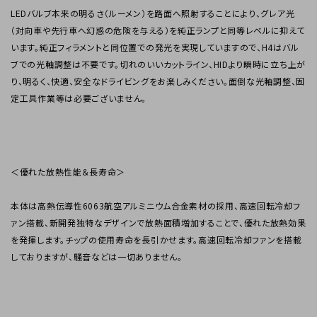
LEDバルブ本来の明るさ（ルーメン）を路面へ照射することにより、グレア光
（対向車や先行車へ幻惑の危険を与える）を純正ランプと同等レベルに抑えて
います。純正フィラメントと同位置での発光を実現していますので、H4はバル
ブでの光軸調整は不要です。切れのいいカットライン、HIDより瞬時に立ち上が
り、明るく、快適、安全なドライビングをお楽しみください。面倒な光軸調整、固
定工具作業等は必要ございません。
＜優れた放熱性能＆長寿命＞
本体は高熱伝導性6063航空アルミニウム合金素材の採用、高速回転冷却フ
ァン搭載、新開発独特なデザインで放熱面積増加することで、優れた放熱効果
を発揮します。チップの使用寿命を長引かせます。高速回転冷却ファンを搭載
しておりますが、騒音などは一切ありません。