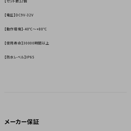
【セット数】2個
【電圧】DC9V-32V
【動作環境】-40℃～+80℃
【使用寿命】30000時間以上
【防水レベル】IP65
メーカー保証