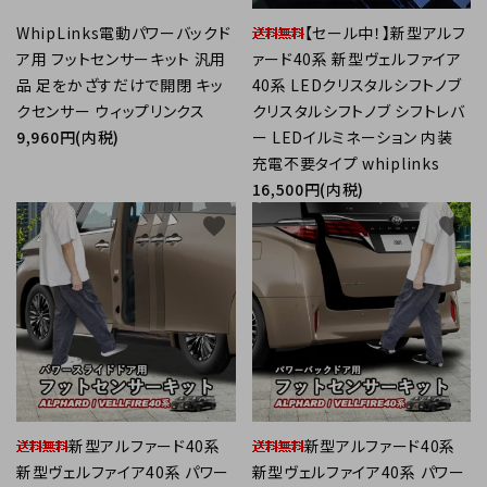
WhipLinks電動パワーバックド
【セール中！】新型アルフ
ア用 フットセンサーキット 汎用
ァード40系 新型ヴェルファイア
品 足をかざすだけで開閉 キッ
40系 LEDクリスタルシフトノブ
クセンサー ウィップリンクス
クリスタルシフトノブ シフトレバ
9,960円(内税)
ー LEDイルミネーション 内装
充電不要タイプ whiplinks
16,500円(内税)
favorite
favorite
新型アルファード40系
新型アルファード40系
新型ヴェルファイア40系 パワー
新型ヴェルファイア40系 パワー