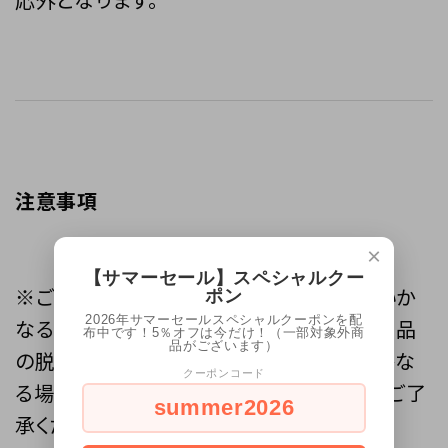
注意事項
×
【サマーセール】スペシャルクー
※ご自身での取付け作業による損害等はいか
ポン
2026年サマーセールスペシャルクーポンを配
なる場合でも責任を負いかねます。 また、商品
布中です！5％オフは今だけ！（一部対象外商
品がございます）
の脱着にかかる工賃等につきましても、いかな
クーポンコード
る場合にもご負担致しかねますことを予めご了
summer2026
承ください。