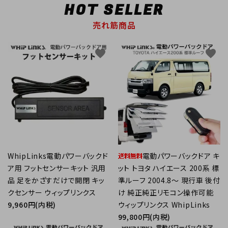
HOT SELLER
売れ筋商品
favorite
favorite
WhipLinks電動パワーバックド
電動パワーバックドア キ
ア用 フットセンサーキット 汎用
ット トヨタ ハイエース 200系 標
品 足をかざすだけで開閉 キッ
準ルーフ 2004.8～ 現行車 後付
クセンサー ウィップリンクス
け 純正純正リモコン操作可能
9,960円(内税)
ウィップリンクス WhipLinks
99,800円(内税)