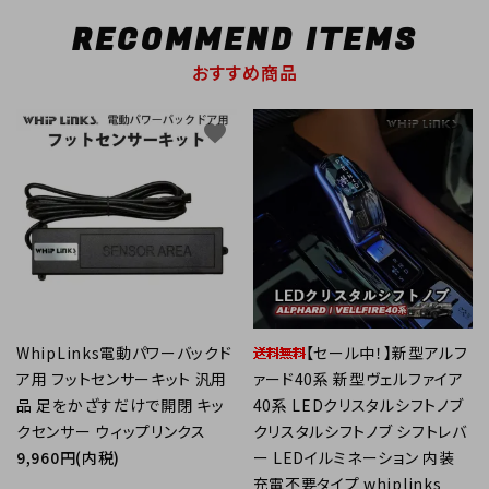
RECOMMEND ITEMS
おすすめ商品
favorite
favorite
WhipLinks電動パワーバックド
【セール中！】新型アルフ
ア用 フットセンサーキット 汎用
ァード40系 新型ヴェルファイア
品 足をかざすだけで開閉 キッ
40系 LEDクリスタルシフトノブ
クセンサー ウィップリンクス
クリスタルシフトノブ シフトレバ
9,960円(内税)
ー LEDイルミネーション 内装
充電不要タイプ whiplinks