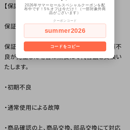
【保証について】
2026年サマーセールスペシャルクーポンを配
布中です！5％オフは今だけ！（一部対象外商
品がございます）
クーポンコード
保証期間は、ご購入日より6ヵ月となります。
summer2026
保証期間内に当社の商品の原因による品質不
コードをコピー
良が発生した場合は無償にて代替品と交換い
たします。
・初期不良
・通常使用による故障
・商品確認の上、商品交換、部品交換にて対応