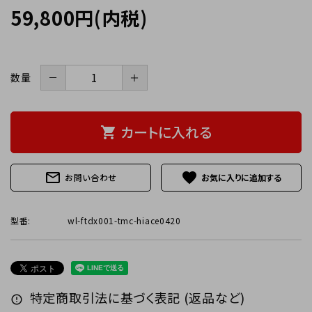
59,800円(内税)
－
＋
数量
カートに入れる
shopping_cart
mail_outline
favorite
お問い合わせ
型番:
wl-ftdx001-tmc-hiace0420
特定商取引法に基づく表記 (返品など)
error_outline