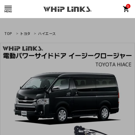
0
shopping_cart
TOP
トヨタ
ハイエース
whiplinks@heriantasu.com
☎
048-452-8995
search
カテゴリーから探す