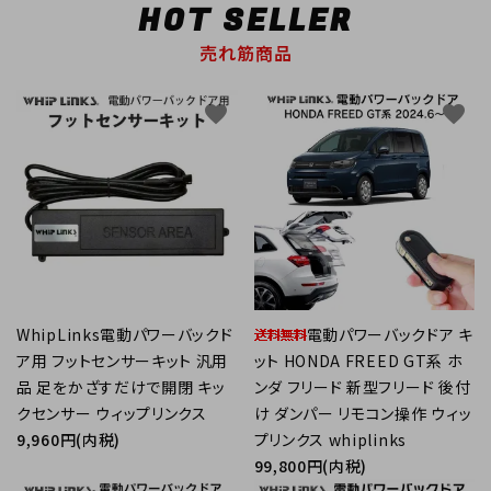
HOT SELLER
売れ筋商品
favorite
favorite
WhipLinks電動パワーバックド
電動パワーバックドア キ
ア用 フットセンサーキット 汎用
ット HONDA FREED GT系 ホ
品 足をかざすだけで開閉 キッ
ンダ フリード 新型フリード 後付
クセンサー ウィップリンクス
け ダンパー リモコン操作 ウィッ
9,960円(内税)
プリンクス whiplinks
99,800円(内税)