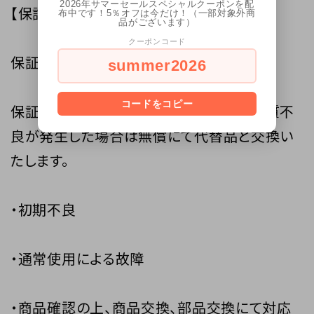
2026年サマーセールスペシャルクーポンを配
【保証について】
布中です！5％オフは今だけ！（一部対象外商
品がございます）
クーポンコード
保証期間は、ご購入日より6ヵ月となります。
summer2026
コードをコピー
保証期間内に当社の商品の原因による品質不
良が発生した場合は無償にて代替品と交換い
たします。
・初期不良
・通常使用による故障
・商品確認の上、商品交換、部品交換にて対応