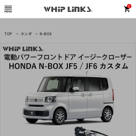
0
shopping_cart
TOP
ホンダ
N-BOX
whiplinks@heriantasu.com
☎
048-452-8995
search
カテゴリーから探す