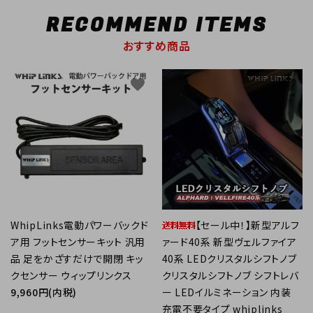
RECOMMEND ITEMS
おすすめ商品
favorite
favorite
WhipLinks電動パワーバックド
【セール中！】新型アルフ
ア用 フットセンサーキット 汎用
ァード40系 新型ヴェルファイア
品 足をかざすだけで開閉 キッ
40系 LEDクリスタルシフトノブ
クセンサー ウィップリンクス
クリスタルシフトノブ シフトレバ
9,960円(内税)
ー LEDイルミネーション 内装
充電不要タイプ whiplinks