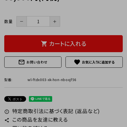
－
＋
数量
カートに入れる
shopping_cart
mail_outline
favorite
お問い合わせ
型番:
wl-ftdx003-xk-hon-nboxjf56
特定商取引法に基づく表記 (返品など)
error_outline
この商品を友達に教える
share