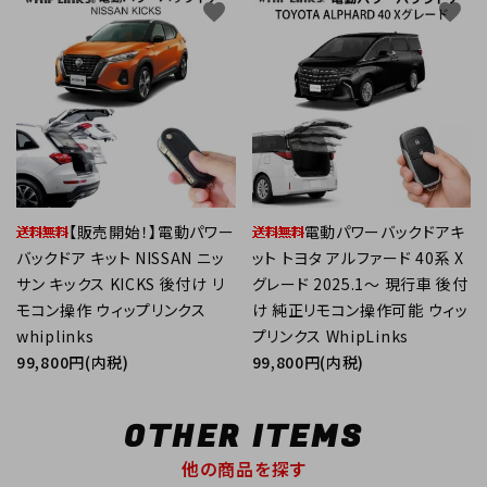
favorite
favorite
【販売開始！】電動パワー
電動パワーバックドアキ
バックドア キット NISSAN ニッ
ット トヨタ アルファード 40系 X
サン キックス KICKS 後付け リ
グレード 2025.1～ 現行車 後付
モコン操作 ウィップリンクス
け 純正リモコン操作可能 ウィッ
whiplinks
プリンクス WhipLinks
99,800円(内税)
99,800円(内税)
OTHER ITEMS
他の商品を探す