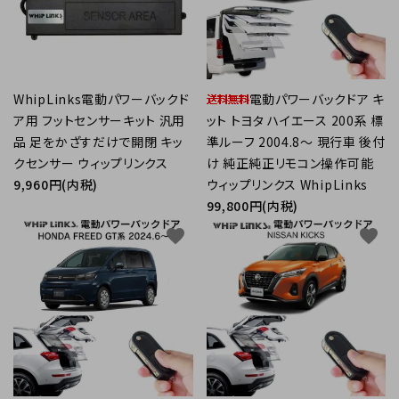
WhipLinks電動パワーバックド
電動パワーバックドア キ
ア用 フットセンサーキット 汎用
ット トヨタ ハイエース 200系 標
品 足をかざすだけで開閉 キッ
準ルーフ 2004.8～ 現行車 後付
クセンサー ウィップリンクス
け 純正純正リモコン操作可能
9,960円(内税)
ウィップリンクス WhipLinks
99,800円(内税)
favorite
favorite