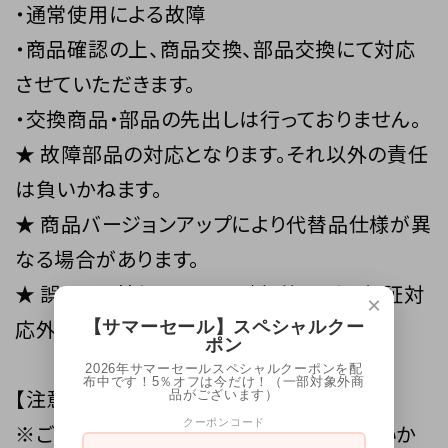
・通常使用による故障
・商品確認の上、商品交換、部品交換にて対応
させていただきます。
・交換商品・部品の先出しは行っておりません。
★ 故障部品の対応となります。それ以外の責任
は負いかねます。
★ 商品バージョンアップにより代替品仕様が異
なる場合があります。
★ 誤りよる基盤ショート、破損等などは保証対
×
応外となります。
【サマーセール】スペシャルクー
ポン
2026年サマーセールスペシャルクーポンを配
布中です！5％オフは今だけ！（一部対象外商
【注意事項】
品がございます）
クーポンコード
※ご自身での取付け作業による損害等はいか