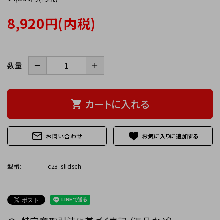
8,920円(内税)
－
＋
数量
カートに入れる
shopping_cart
mail_outline
favorite
お問い合わせ
型番:
c28-slidsch