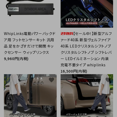
WhipLinks電動パワーバックド
【セール中！】新型アルフ
ア用 フットセンサーキット 汎用
ァード40系 新型ヴェルファイア
品 足をかざすだけで開閉 キッ
40系 LEDクリスタルシフトノブ
クセンサー ウィップリンクス
クリスタルシフトノブ シフトレバ
9,960円(内税)
ー LEDイルミネーション 内装
充電不要タイプ whiplinks
16,500円(内税)
favorite
favorite