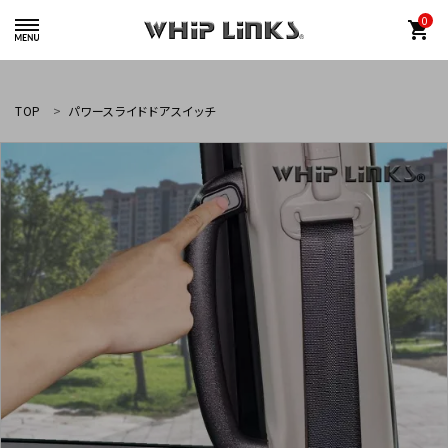
0
shopping_cart
TOP
パワースライドドアスイッチ
whiplinks@heriantasu.com
☎
048-452-8995
search
カテゴリーから探す