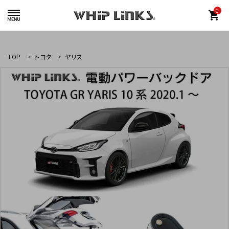
0
shopping_cart
TOP
トヨタ
ヤリス
whiplinks@heriantasu.com
☎
048-452-8995
search
カテゴリーから探す