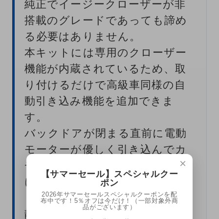
純正でイージークローザーが非
搭載のグレードであっても諦め
る必要はありません。
本キットには専用のクローザー
機能が内蔵されているため、取
り付けるだけで高級車同様の自
動引き込み機能を追加できま
す。
バックドアが閉まる直前に電動
モーターが優しく引き込んでカ
×
チッと確実に完全密閉。力任せ
【サマーセール】スペシャルクー
にバン！と閉める必要が一切な
ポン
くなるため、夜間の住宅街でも
2026年サマーセールスペシャルクーポンを配
布中です！5％オフは今だけ！（一部対象外商
品がございます）
静かに閉められます。