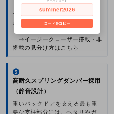
クーポンコード
もちろん、純正でクローザーが
summer2026
付いている車両との連動にも完
全対応しています。
コードをコピー
→イージークローザー搭載・非
搭載の見分け方はこちら
5
高耐久スプリングダンパー採用
（静音設計）
重いバックドアを支える最も重
要な支柱部分には、ヘタリやガ