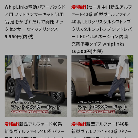
WhipLinks電動パワーバックド
【セール中！】新型アルフ
ア用 フットセンサーキット 汎用
ァード40系 新型ヴェルファイア
品 足をかざすだけで開閉 キッ
40系 LEDクリスタルシフトノブ
クセンサー ウィップリンクス
クリスタルシフトノブ シフトレバ
9,960円(内税)
ー LEDイルミネーション 内装
充電不要タイプ whiplinks
16,500円(内税)
favorite
favorite
新型アルファード40系
新型アルファード40系
新型ヴェルファイア40系 パワー
新型ヴェルファイア40系 パワー