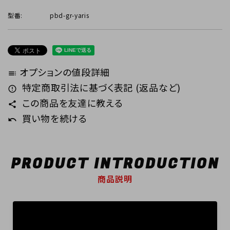
型番:
pbd-gr-yaris
オプションの値段詳細
toc
特定商取引法に基づく表記 (返品など)
error_outline
この商品を友達に教える
share
買い物を続ける
undo
PRODUCT INTRODUCTION
商品説明