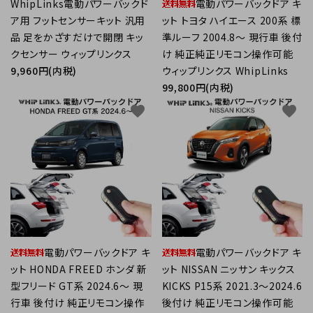
WhipLinks電動パワーバックド
電動パワーバックドア キ
ア用 フットセンサーキット 汎用
ット トヨタ ハイエース 200系 標
品 足をかざすだけで開閉 キッ
準ルーフ 2004.8～ 現行車 後付
クセンサー ウィップリンクス
け 純正純正リモコン操作可能
9,960円(内税)
ウィップリンクス WhipLinks
99,800円(内税)
favorite
favorite
電動パワーバックドア キ
電動パワーバックドア キ
ット HONDA FREED ホンダ 新
ット NISSAN ニッサン キックス
型フリード GT系 2024.6～ 現
KICKS P15系 2021.3～2024.6
行車 後付け 純正リモコン操作
後付け 純正リモコン操作可能