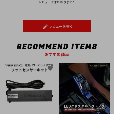
レビューはまだありません
レビューを書く
create
RECOMMEND ITEMS
おすすめ商品
favorite
favorite