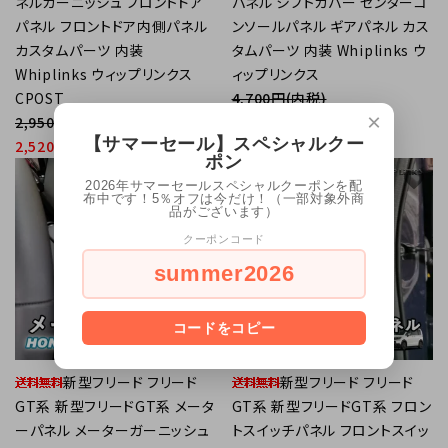
ネルガーニッシュ フロントドア
パネル シフトカバー センターコ
パネル フロントドア内側パネル
ンソールパネル ギアパネル カス
カスタムパーツ 内装
タムパーツ 内装 Whiplinks ウ
Whiplinks ウィップリンクス
ィップリンクス
CPOST
4,700円(内税)
×
2,950円(内税)
3,660円(内税)
【サマーセール】スペシャルクー
2,520円(内税)
ポン
favorite
favorite
2026年サマーセールスペシャルクーポンを配
布中です！5％オフは今だけ！（一部対象外商
品がございます）
クーポンコード
summer2026
コードをコピー
新型フリード フリード
新型フリード フリード
GT系 新型フリードGT系 メータ
GT系 新型フリードGT系 フロン
ーパネル メーターガーニッシュ
トスイッチパネル フロントスイッ