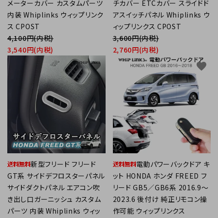
メーターカバー カスタムパーツ
チカバー ETCカバー スライドド
内装 Whiplinks ウィップリンク
アスイッチパネル Whiplinks ウ
ス CPOST
ィップリンクス CPOST
4,100円(内税)
3,600円(内税)
3,540円(内税)
2,760円(内税)
favorite
favorite
新型フリード フリード
電動パワーバックドア キ
GT系 サイドデフロスターパネル
ット HONDA ホンダ FREED フ
サイドダクトパネル エアコン吹
リード GB5／GB6系 2016.9～
き出し口ガーニッシュ カスタム
2023.6 後付け 純正リモコン操
パーツ 内装 Whiplinks ウィッ
作可能 ウィップリンクス