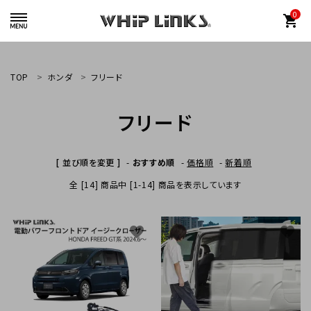
0
shopping_cart
TOP
ホンダ
フリード
フリード
whiplinks@heriantasu.com
☎
048-452-8995
[ 並び順を変更 ]
-
おすすめ順
-
価格順
-
新着順
全 [14] 商品中 [1-14] 商品を表示しています
favorite
favorite
search
カテゴリーから探す